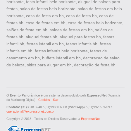
horizonte, festa infantil belo horizonte, aluguel de saloes para
festas, salao de festas belo horizonte, salao de festas em belo
horizonte, casa de festa em bh, casa de festa bh, casa de
festas bh, casa de festas em bh, casa de festas belo horizonte,
salões de festa em bh, saloes de festas em bh, salões de
festas bh, aluguel festas bh, aluguel para festas bh, festas
infantil bh, festas infantil em bh, festas infantis bh, festas
infantis em bh, festas infantis belo horizonte, festas de
casamento em bh, buffets infantil em bh, decoracao de salao
de beleza, sitios para alugar em bh, decoração de festa bh
O
Evento Panorâmico
é um sistema desenvolvido pela
ExpressoNet
(Agencia
de Marketing Digital) -
Cookies
-
Sair
Contato:
(31)3318.3240 / (31)99830.6008 (WhatsApp) / (31)99295.9209 /
operacional@expressonet.com.br
Copyright © 2018 - Todos os Direitos Reservados a
ExpressoNet