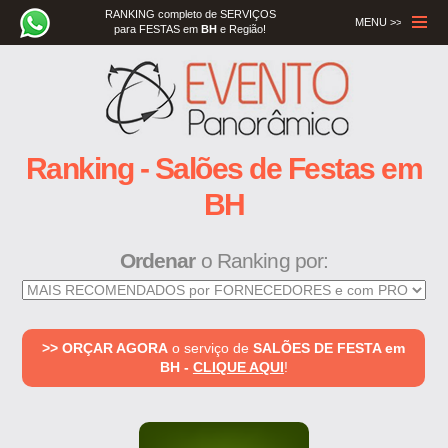
RANKING completo de SERVIÇOS
MENU >>
para FESTAS em
BH
e Região!
Menu
Ranking - Salões de Festas em
BH
Ordenar
o Ranking por:
>> ORÇAR AGORA
o serviço de
SALÕES DE FESTA em
BH -
CLIQUE AQUI
!